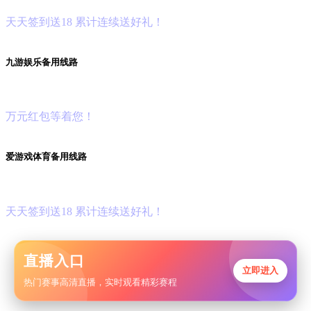
天
天
签
到
送
18 累
计
连
续
送
好
礼！
九
游
娱
乐
备
用
线
路
首
存
豪
礼
万
元
红
包
等
着
您！
爱
游
戏
体
育
备
用
线
路
爱
游
戏
棋
牌
\电
子
狂
欢
季
天
天
签
到
送
18 累
计
连
续
送
好
礼！
直播入口
立即进入
热门赛事高清直播，实时观看精彩赛程