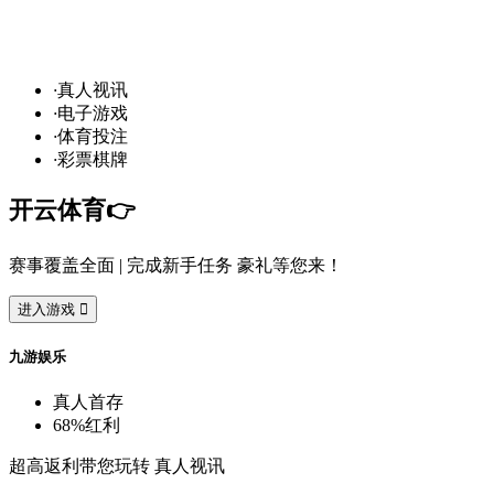
世界杯赛程火热进行中，
·
真
人
视
讯
·
电
子
游
戏
·
体
育
投
注
·
彩
票
棋
牌
开
云
体
育
👉️
赛
事
覆
盖
全
面
| 完
成
新
手
任
务
豪
礼
等
您
来
！
进
入
游
戏

九
游
娱
乐
真
人
首
存
68%
红
利
超
高
返
利
带
您
玩
转
真
人
视
讯